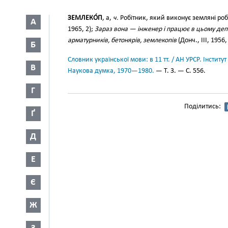
ЗЕМЛЕКО́П
, а,
ч.
Робітник, який виконує земляні ро
А
1965, 2);
Зараз вона — інженер і працює в цьому депо
арматурників, бетонярів, землекопів
(Донч., III, 1956,
Б
Словник української мови: в 11 тт. / АН УРСР. Інститут
В
Наукова думка, 1970—1980.
— Т. 3. — С. 556.
Г
Поділитись:
Ґ
Д
Е
Є
Ж