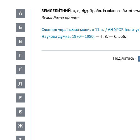
ЗЕМЛЕБИ́ТНИЙ
, а, е,
буд.
Зробл. із щільно збитої зе
А
Землебитна підлога.
Б
Словник української мови: в 11 тт. / АН УРСР. Інститут
Наукова думка, 1970—1980.
— Т. 3. — С. 556.
В
Г
Поділитись:
Ґ
Д
Е
Є
Ж