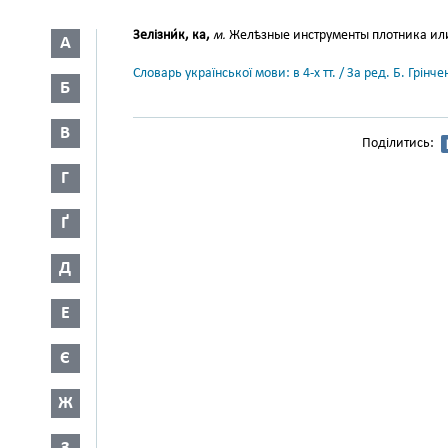
Зелізни́к, ка,
м.
Желѣзные инструменты плотника или с
А
Словарь української мови: в 4-х тт. / За ред. Б. Грін
Б
В
Поділитись:
Г
Ґ
Д
Е
Є
Ж