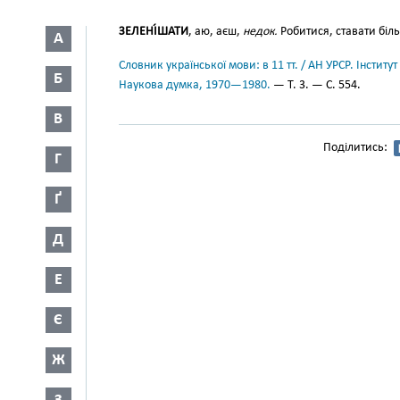
ЗЕЛЕНІ́ШАТИ
, аю, аєш,
недок.
Робитися, ставати біль
А
Словник української мови: в 11 тт. / АН УРСР. Інститут
Б
Наукова думка, 1970—1980.
— Т. 3. — С. 554.
В
Поділитись:
Г
Ґ
Д
Е
Є
Ж