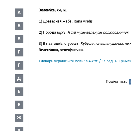
Зелену́ха, хи,
ж.
А
1) Древесная жаба, Rana viridis.
Б
2) Порода мухъ.
Я тієї мухи-зеленухи полюбовничок.
В
3) Въ загадкѣ: огурецъ.
Кубушечка-зеленушечка, не хлі
Зелену́шка, зелену́шечка
.
Г
Словарь української мови: в 4-х тт. / За ред. Б. Грін
Ґ
Д
Поділитись:
Е
Є
Ж