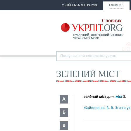
УКРАЇНСЬКА ЛІТЕРАТУРА
СЛОВНИК
ЗЕЛЕНИЙ МІСТ
зеле́ний міст
див.
міст
3.
А
Жайворонок В. В. Знаки укр
Б
В