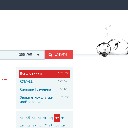
199 760
ШУКАТИ
Всі словники
199 760
СУМ-11
129 375
Словарь Грінченка
66 605
Знаки етнокультури
3 780
Жайворонка
за
зб
зв
зг
зґ
зд
зе
зє
зж
зз
зи
зі
зї
зй
зл
зм