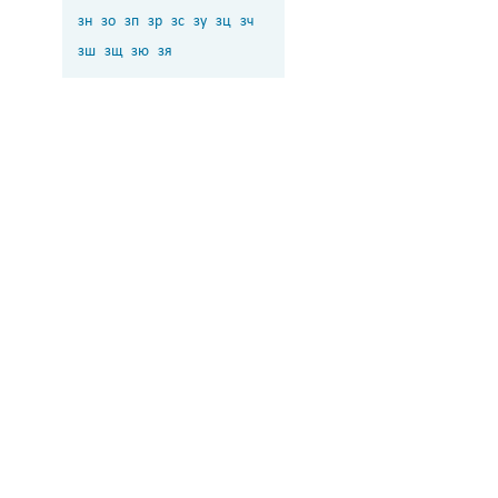
зн
зо
зп
зр
зс
зу
зц
зч
зш
зщ
зю
зя