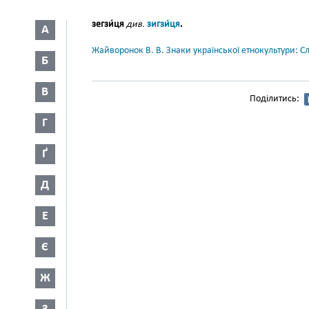
зегзи́ця
див.
зигзи́ця
.
А
Жайворонок В. В. Знаки української етнокультури: С
Б
В
Поділитись:
Г
Ґ
Д
Е
Є
Ж