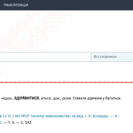
ТРАНСЛІТЕРАЦІЯ
Всі словники
Я
,
недок.,
ЗДІРЯ́ВИТИСЯ
, иться,
док., розм.
Ставати дірявим у багатьох
11 тт. / АН УРСР. Інститут мовознавства; за ред. І. К. Білодіда. — К.:
0.
— Т. 3. — С. 542.