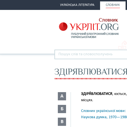
УКРАЇНСЬКА ЛІТЕРАТУРА
СЛОВНИК
ЗДІРЯВЛЮВАТИС
ЗДІРЯ́ВЛЮВАТИСЯ
, юється
А
місцях.
Б
Словник української мови: в 
Наукова думка, 1970—198
В