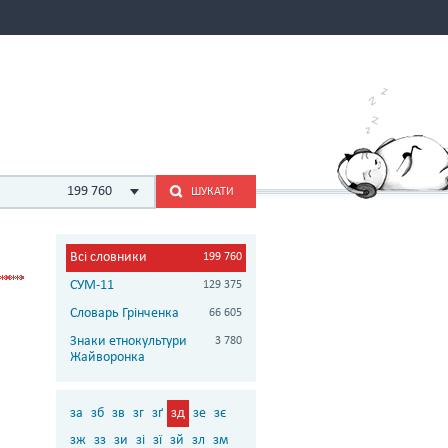
199 760
ШУКАТИ
Всі словники
199 760
СУМ-11
129 375
Словарь Грінченка
66 605
Знаки етнокультури
3 780
Жайворонка
за
зб
зв
зг
зґ
зд
зе
зє
зж
зз
зи
зі
зї
зй
зл
зм