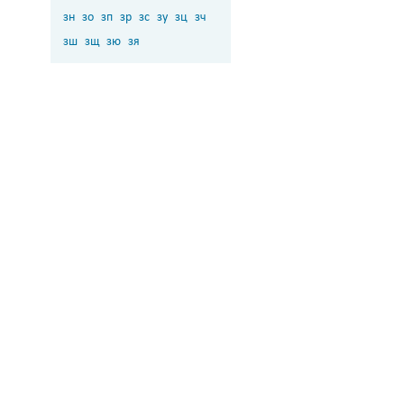
зн
зо
зп
зр
зс
зу
зц
зч
зш
зщ
зю
зя