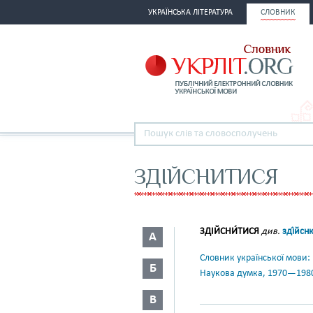
УКРАЇНСЬКА ЛІТЕРАТУРА
СЛОВНИК
ЗДІЙСНИТИСЯ
ЗДІЙСНИ́ТИСЯ
див.
зді́йсн
А
Словник української мови: в 
Б
Наукова думка, 1970—198
В