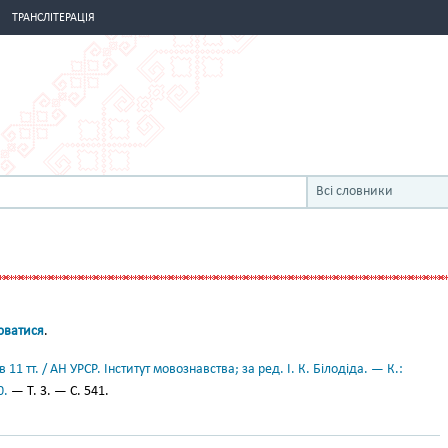
ТРАНСЛІТЕРАЦІЯ
Всі словники
юватися
.
11 тт. / АН УРСР. Інститут мовознавства; за ред. І. К. Білодіда. — К.:
0.
— Т. 3. — С. 541.