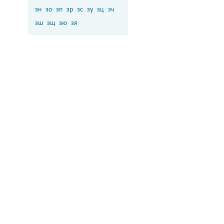
зн
зо
зп
зр
зс
зу
зц
зч
зш
зщ
зю
зя