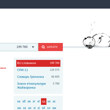
199 760
ШУКАТИ
Всі словники
199 760
СУМ-11
129 375
Словарь Грінченка
66 605
Знаки етнокультури
3 780
Жайворонка
за
зб
зв
зг
зґ
зд
зе
зє
зж
зз
зи
зі
зї
зй
зл
зм