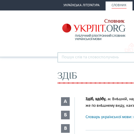
УКРАЇНСЬКА ЛІТЕРАТУРА
СЛОВНИК
ЗДІБ
Здіб, здо́бу,
м.
Внѣшній, на
А
же по внѣшнему виду, какъ 
Б
Словарь української мови: в
В