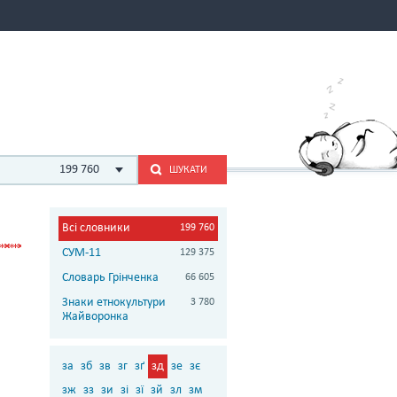
199 760
ШУКАТИ
Всі словники
199 760
СУМ-11
129 375
Словарь Грінченка
66 605
Знаки етнокультури
3 780
Жайворонка
за
зб
зв
зг
зґ
зд
зе
зє
зж
зз
зи
зі
зї
зй
зл
зм