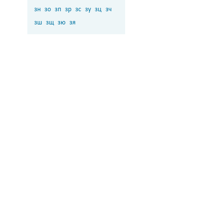
зн
зо
зп
зр
зс
зу
зц
зч
зш
зщ
зю
зя