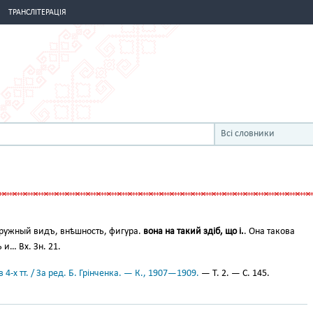
ТРАНСЛІТЕРАЦІЯ
Всі словники
ружный видъ, внѣшность, фигура.
вона на такий здіб, що і.
. Она такова
и… Вх. Зн. 21.
 4-х тт. / За ред. Б. Грінченка. — К., 1907—1909.
— Т. 2. — С. 145.