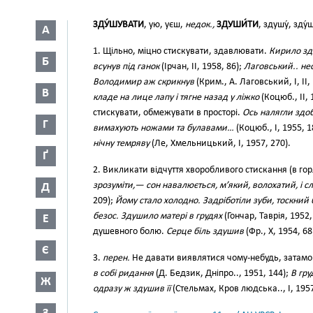
ЗДУ́ШУВАТИ
, ую, уєш,
недок.,
ЗДУШИ́ТИ
, здушу́, зду
А
1. Щільно, міцно стискувати, здавлювати.
Кирило зд
Б
всунув під ганок
(Ірчан, II, 1958, 86);
Лаговський.. нес
Володимир аж скрикнув
(Крим., А. Лаговський, І, ІІ,
В
кладе на лице лапу і тягне назад у ліжко
(Коцюб., II, 
стискувати, обмежувати в просторі.
Ось налягли здо
Г
вимахують ножами та булавами…
(Коцюб., І, 1955, 
нічну темряву
(Ле, Хмельницький, І, 1957, 270).
Ґ
2. Викликати відчуття хворобливого стискання (в горлі, 
зрозуміти,— сон навалюється, м’який, волохатий, і 
Д
209);
Йому стало холодно. Задріботіли зуби, тоскний
безос. Здушило матері в грудях
(Гончар, Таврія, 1952, 
Е
душевного болю.
Серце біль здушив
(Фр., X, 1954, 68
Є
3.
перен.
Не давати виявлятися чому-небудь, затамо
в собі ридання
(Д. Бедзик, Дніпро.., 1951, 144);
В гру
Ж
одразу ж здушив її
(Стельмах, Кров людська.., І, 1957