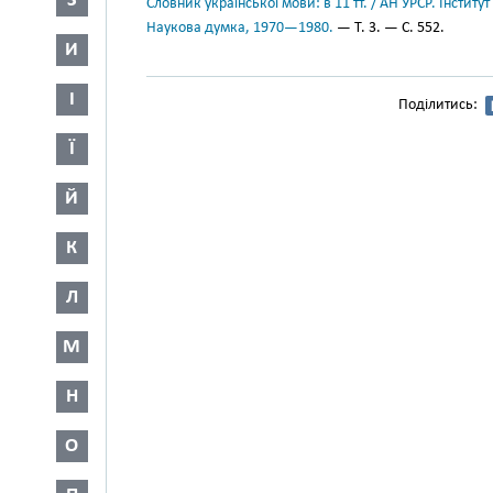
З
Словник української мови: в 11 тт. / АН УРСР. Інститут
Наукова думка, 1970—1980.
— Т. 3. — С. 552.
И
І
Поділитись:
Ї
Й
К
Л
М
Н
О