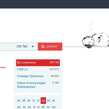
199 760
ШУКАТИ
Всі словники
199 760
СУМ-11
129 375
Словарь Грінченка
66 605
Знаки етнокультури
3 780
Жайворонка
за
зб
зв
зг
зґ
зд
зе
зє
зж
зз
зи
зі
зї
зй
зл
зм