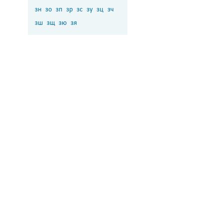
зн
зо
зп
зр
зс
зу
зц
зч
зш
зщ
зю
зя