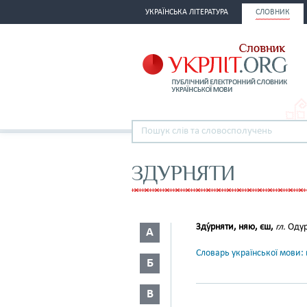
УКРАЇНСЬКА ЛІТЕРАТУРА
СЛОВНИК
ЗДУРНЯТИ
Зду́рняти, няю, єш,
гл.
Одур
А
Словарь української мови: в
Б
В