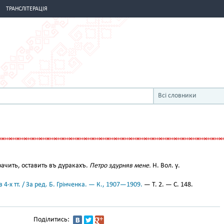
ТРАНСЛІТЕРАЦІЯ
Всі словники
ачить, оставить въ дуракахъ.
Петро здурняв мене.
Н. Вол. у.
 4-х тт. / За ред. Б. Грінченка. — К., 1907—1909.
— Т. 2. — С. 148.
Поділитись: