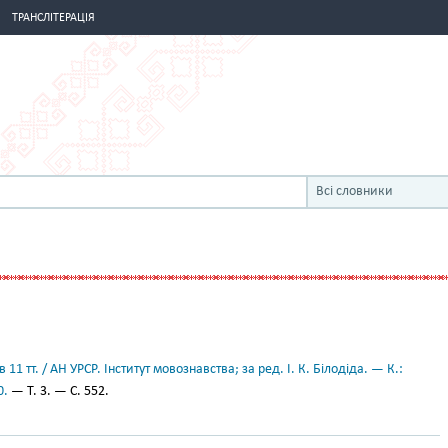
ТРАНСЛІТЕРАЦІЯ
Всі словники
11 тт. / АН УРСР. Інститут мовознавства; за ред. І. К. Білодіда. — К.:
0.
— Т. 3. — С. 552.