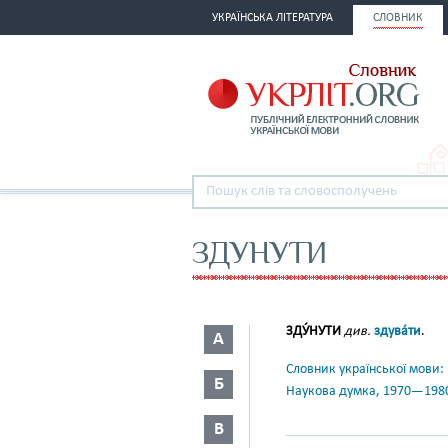
УКРАЇНСЬКА ЛІТЕРАТУРА
СЛОВНИК
ЗДУНУТИ
ЗДУ́НУТИ
див.
здува́ти
.
А
Словник української мови: в 
Б
Наукова думка, 1970—198
В