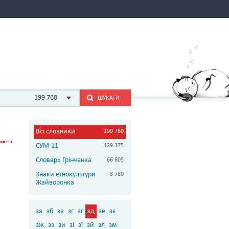
199 760
ШУКАТИ
Всі словники
199 760
СУМ-11
129 375
Словарь Грінченка
66 605
Знаки етнокультури
3 780
Жайворонка
за
зб
зв
зг
зґ
зд
зе
зє
зж
зз
зи
зі
зї
зй
зл
зм