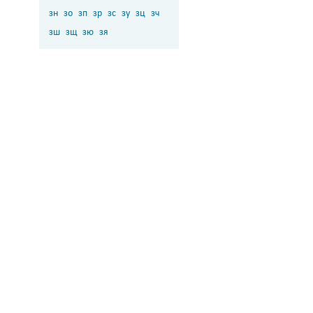
зн
зо
зп
зр
зс
зу
зц
зч
зш
зщ
зю
зя