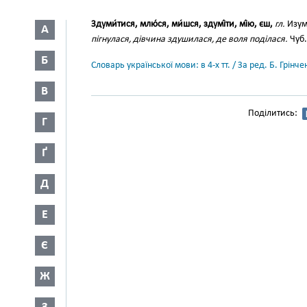
Здуми́тися, млю́ся, ми́шся, здумі́ти, мі́ю, єш,
гл.
Изум
А
пігнулася, дівчина здушилася, де воля поділася.
Чуб.
Б
Словарь української мови: в 4-х тт. / За ред. Б. Грін
В
Поділитись:
Г
Ґ
Д
Е
Є
Ж