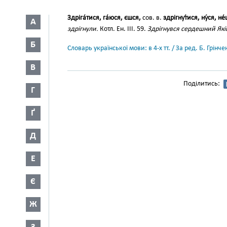
Здріга́тися, га́юся, єшся,
сов. в.
здрігнут́ися, ну́ся, не
А
здрігнули.
Котл. Ен. III. 59.
Здрігнувся сердешний Які
Б
Словарь української мови: в 4-х тт. / За ред. Б. Грін
В
Поділитись:
Г
Ґ
Д
Е
Є
Ж