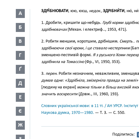
ЗДРІ́БНЮВАТИ
, юю, юєш,
недок.,
ЗДРІБНИ́ТИ
, ню́, н
А
1. Дробити, кришити що-небудь.
Грубі корми здрібню
Б
здрібнювачах
(Механ. і електриф.., 1953, 471).
В
2. Робити меншим, коротшим, дрібнішим.
Смерть.. п
здрібнюючи свої кроки, і це ставало нестерпним
(Багм
Г
зменшено-пестливій формі.
Я з руського Хоми перехр
здрібнила на Томассіно
(Фр., VI, 1950, 353).
Ґ
3.
перен.
Робити незначним, неважливим, зменшуват
думав одне: «Здрібніла, змізерніла правда на землі»
Д
[людину на екрані]
можна тільки в більш високій яко
значить воскресити
(Довж., III, 1960, 193).
Е
Словник української мови: в 11 тт. / АН УРСР. Інститут
Є
Наукова думка, 1970—1980.
— Т. 3. — С. 550.
Ж
Поділитись: