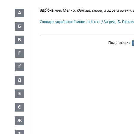
Здрі́бна
нар.
Мелко.
Оріт же, синки, а здовга нивки, 
А
Словарь української мови: в 4-х тт. / За ред. Б. Грін
Б
В
Поділитись:
Г
Ґ
Д
Е
Є
Ж