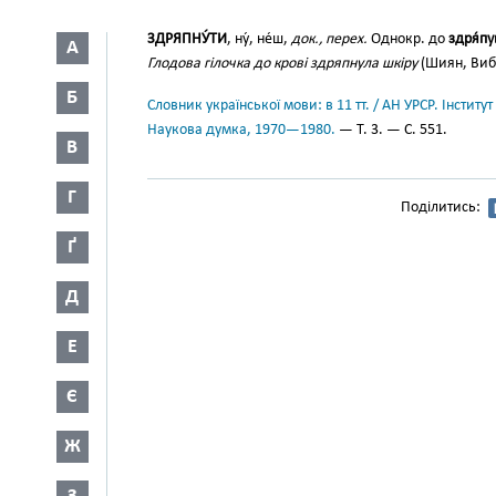
ЗДРЯПНУ́ТИ
, ну́, не́ш,
док., перех.
Однокр. до
здря́п
А
Глодова гілочка до крові здряпнула шкіру
(Шиян, Вибр
Б
Словник української мови: в 11 тт. / АН УРСР. Інститут
Наукова думка, 1970—1980.
— Т. 3. — С. 551.
В
Г
Поділитись:
Ґ
Д
Е
Є
Ж