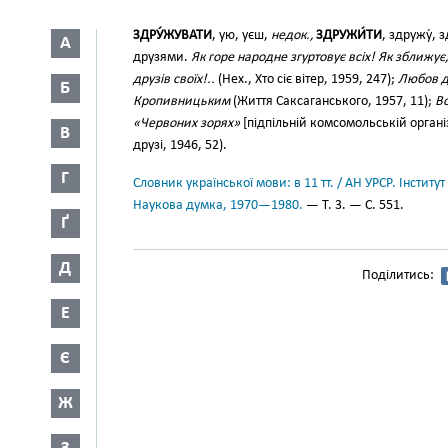
ЗДРУ́ЖУВАТИ
, ую, уєш,
недок.,
ЗДРУЖИ́ТИ
, здружу́, 
А
друзями.
Як горе народне згуртовує всіх! Як зближує
друзів своїх!..
(Нех., Хто сіє вітер, 1959, 247);
Любов до
Б
Кропивницьким
(Життя Саксаганського, 1957, 11);
Во
«Червоних зорях»
[підпільній комсомольській органі
В
друзі, 1946, 52).
Г
Словник української мови: в 11 тт. / АН УРСР. Інститут
Наукова думка, 1970—1980.
— Т. 3. — С. 551.
Ґ
Д
Поділитись:
Е
Є
Ж