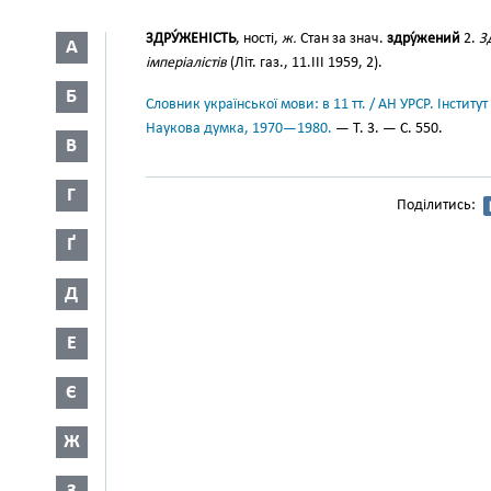
ЗДРУ́ЖЕНІСТЬ
, ності,
ж.
Стан за знач.
здру́жений
2.
З
А
імперіалістів
(Літ. газ., 11.III 1959, 2).
Б
Словник української мови: в 11 тт. / АН УРСР. Інститут
Наукова думка, 1970—1980.
— Т. 3. — С. 550.
В
Г
Поділитись:
Ґ
Д
Е
Є
Ж