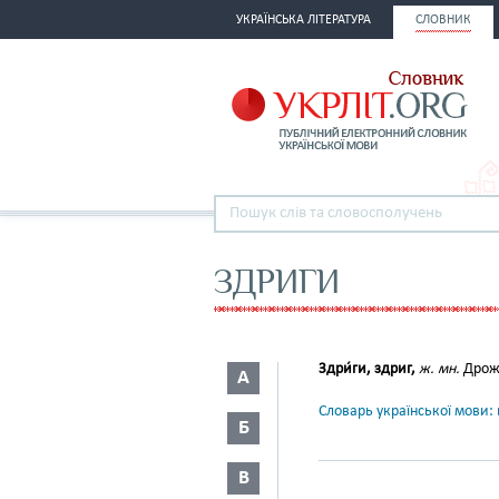
УКРАЇНСЬКА ЛІТЕРАТУРА
СЛОВНИК
ЗДРИГИ
Здри́ги, здриг,
ж. мн.
Дрожь
А
Словарь української мови: в
Б
В