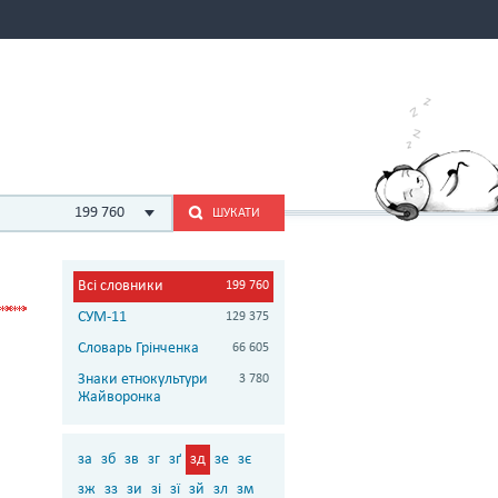
199 760
ШУКАТИ
Всі словники
199 760
СУМ-11
129 375
Словарь Грінченка
66 605
Знаки етнокультури
3 780
Жайворонка
за
зб
зв
зг
зґ
зд
зе
зє
зж
зз
зи
зі
зї
зй
зл
зм