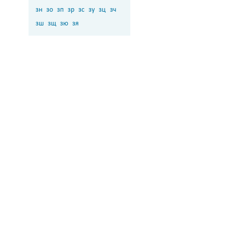
зн
зо
зп
зр
зс
зу
зц
зч
зш
зщ
зю
зя