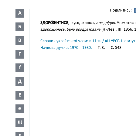
Поділитись:
А
ЗДОРО́ЖИТИСЯ
, жуся, жишся,
док., рідко.
Утомитися 
Б
здорожилась, була роздратована
(Н.-Лев., III, 1956, 
В
Словник української мови: в 11 тт. / АН УРСР. Інститут
Наукова думка, 1970—1980.
— Т. 3. — С. 548.
Г
Ґ
Д
Е
Є
Ж