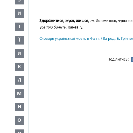
З
И
Здоро́житися, жуся, жишся,
гл.
Истомиться, чувство
І
усе тіло болить.
Канев. у.
Словарь української мови: в 4-х тт. / За ред. Б. Грін
Ї
Й
Поділитись:
К
Л
М
Н
О