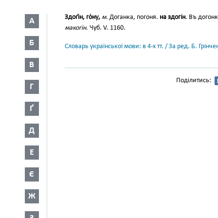
Здогі́н, го́ну,
м.
Доганка, погоня.
на здогін
. Въ догон
А
макогін.
Чуб. V. 1160.
Б
Словарь української мови: в 4-х тт. / За ред. Б. Грін
В
Поділитись:
Г
Ґ
Д
Е
Є
Ж