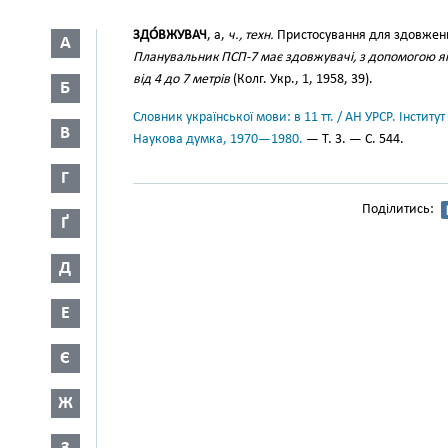
ЗДО́ВЖУВАЧ
, а,
ч., техн.
Пристосування для здовженн
А
Планувальник ПСП-7 має здовжувачі, з допомогою я
від 4 до 7 метрів
(Колг. Укр., 1, 1958, 39).
Б
Словник української мови: в 11 тт. / АН УРСР. Інститут
В
Наукова думка, 1970—1980.
— Т. 3. — С. 544.
Г
Поділитись:
Ґ
Д
Е
Є
Ж