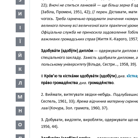
З
22);
Вночі не спиться ланковій — ще більш зерна б здо
(Забіла, Промені, 1951, 42); //
перен.
Діставати, мати щ
И
чогось.
Треба гарненько продумати значення «комуні
великого почину всі величезної ваги практичні уроки
І
Офіціальна служба не приносила задоволення Тобілеви
важливих громадських справ
(Життя К.-Карого, 1957,
Ї
Здобува́ти (здобу́ти) дипло́м
— одержувати диплом п
Й
спеціального закладу.
Замість здобувати дипломи, а
польському університету
(Вільде, Сестри.., 1958, 39).
К
◊
Кро́в’ю та кістка́ми здобува́ти (здобу́ти)
див.
кі́стка
Л
пра́во громадя́нства
див.
громадя́нство
.
2. Виймати, витягувати звідки-небудь.
Подлубавшись
М
Сеспель, 1961, 33);
Ярема відчинив материну скриню,
лаві
(Кочура, Зол. грамота, 1960, 37).
Н
3. Добувати, виділяти, виробляти, одержувати що-н
О
1956, 44).