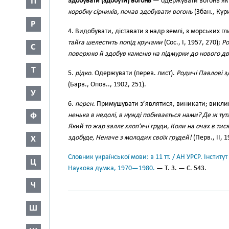
П
Здобува́ти (здобу́ти) вого́нь
— одержувати вогонь як
коробку сірників, почав здобувати вогонь
(Збан., Кури
Р
4. Видобувати, діставати з надр землі, з морських г
тайга шелестить попід кручами
(Сос., І, 1957, 270);
Ро
С
поверхню й здобув каменю на підмурки до нового д
Т
5.
рідко.
Одержувати (перев. лист).
Родичі Павлові з
(Барв., Опов.., 1902, 251).
У
6.
перен.
Примушувати з’являтися, виникати; викли
Ф
ненька в недолі, в нужді побивається нами? Де ж тут
Який то жар заллє хлоп’ячі груди, Коли на очах в ти
здобуде, Неначе з молодих своїх грудей!
(Перв., II, 1
Х
Словник української мови: в 11 тт. / АН УРСР. Інститут
Ц
Наукова думка, 1970—1980.
— Т. 3. — С. 543.
Ч
Ш