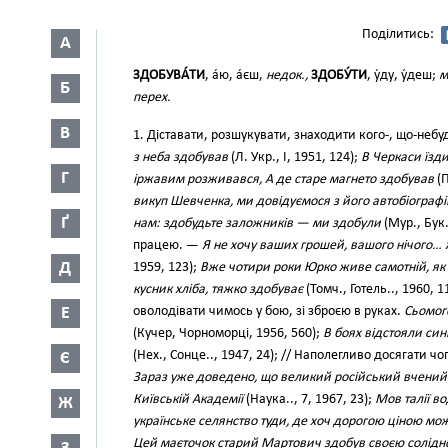
Поділитись:
А
ЗДОБУВА́ТИ
, а́ю, а́єш,
недок.,
ЗДОБУ́ТИ
, у́ду, у́деш;
м
Б
перех.
В
1. Діставати, розшукувати, знаходити кого-, що-небу
з неба здобував
(Л. Укр., І, 1951, 124);
В Черкаси їзд
Г
іржавим розживався, А де старе магнето здобував
(П
викуп Шевченка, ми довідуємося з його автобіографі
Ґ
нам: здобудьте заложників — ми здобули
(Мур., Бук.
працею. —
Я не хочу ваших грошей, вашого нічого
Д
1959, 123);
Вже чотири роки Юрко живе самотній, як 
кусник хліба, тяжко здобуває
(Томч., Готель.., 1960, 
Е
оволодівати чимось у бою, зі зброєю в руках.
Сьомого
(Кучер, Чорноморці, 1956, 560);
В боях відстояли син
(Нех., Сонце.., 1947, 24); // Наполегливо досягати чого
Є
Зараз уже доведено, що великий російський вчени
Київській Академії
(Наука.., 7, 1967, 23);
Мов талії в
Ж
українське селянство туди, де хоч дорогою ціною м
Цей маєточок старий Мартович здобув своєю солідн