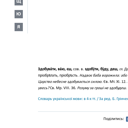
Щ
Ю
Я
Здобува́ти, ва́ю, єш,
сов. в.
здобу́ти, бу́ду, деш,
гл.
До
пріобрѣтать, пріобрѣсть.
Надвоє баба ворожила: або з
Царство небесне здобувається силою.
Єв. Мт. XI. 12.
увесь?
Св. Мр. VIII. 36.
Розуму за гроші не здобудеш.
Словарь української мови: в 4-х тт. / За ред. Б. Грін
Поділитись: