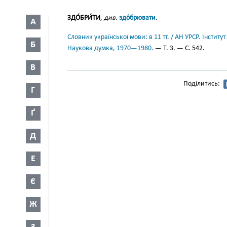
ЗДО́БРИ́ТИ
,
див.
здо́брювати
.
А
Словник української мови: в 11 тт. / АН УРСР. Інститут
Б
Наукова думка, 1970—1980.
— Т. 3. — С. 542.
В
Поділитись:
Г
Ґ
Д
Е
Є
Ж