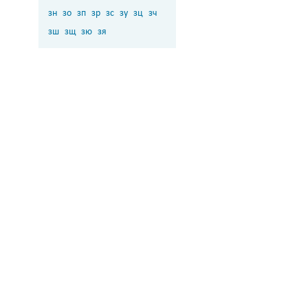
зн
зо
зп
зр
зс
зу
зц
зч
зш
зщ
зю
зя