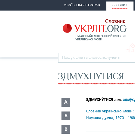
УКРАЇНСЬКА ЛІТЕРАТУРА
СЛОВНИК
ЗДМУХНУТИСЯ
ЗДМУХНУ́ТИСЯ
див.
здму́х
А
Словник української мови: в 
Б
Наукова думка, 1970—198
В