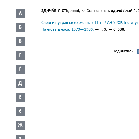
ЗДИЧА́ВІЛІСТЬ
, лості,
ж.
Стан за знач.
здича́вілий
2, 
А
Словник української мови: в 11 тт. / АН УРСР. Інститут
Б
Наукова думка, 1970—1980.
— Т. 3. — С. 538.
В
Поділитись:
Г
Ґ
Д
Е
Є
Ж