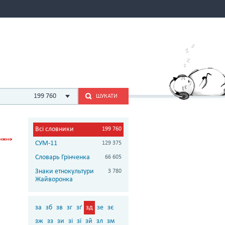
199 760
ШУКАТИ
Всі словники
199 760
СУМ-11
129 375
Словарь Грінченка
66 605
Знаки етнокультури
3 780
Жайворонка
за
зб
зв
зг
зґ
зд
зе
зє
зж
зз
зи
зі
зї
зй
зл
зм