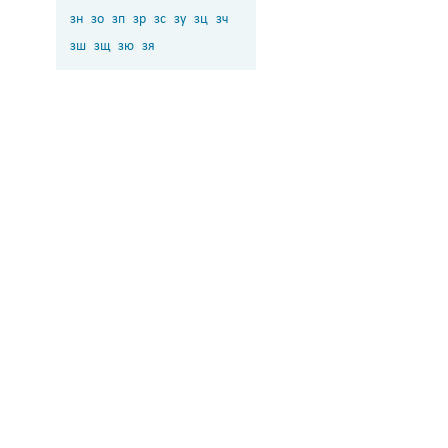
зн
зо
зп
зр
зс
зу
зц
зч
зш
зщ
зю
зя