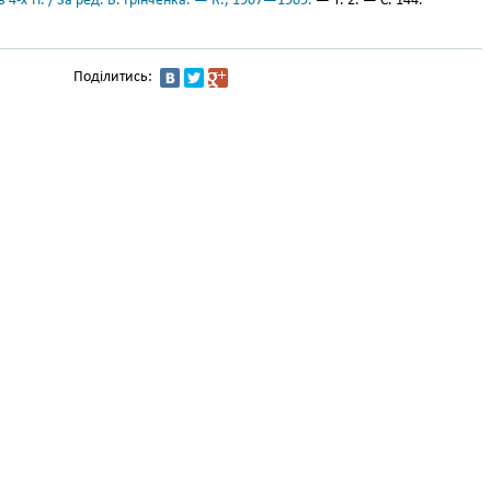
 4-х тт. / За ред. Б. Грінченка. — К., 1907—1909.
— Т. 2. — С. 144.
Поділитись: