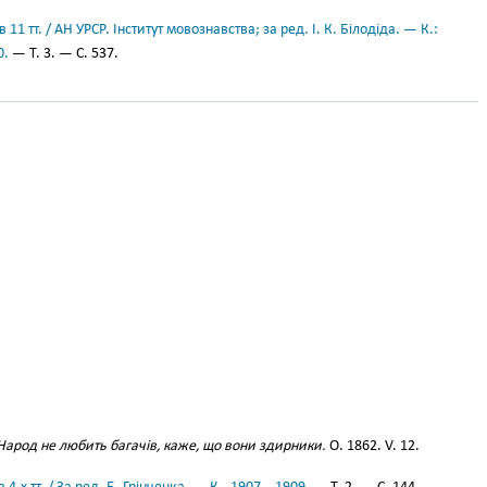
11 тт. / АН УРСР. Інститут мовознавства; за ред. І. К. Білодіда. — К.:
0.
— Т. 3. — С. 537.
Народ не любить багачів, каже, що вони здирники.
О. 1862. V. 12.