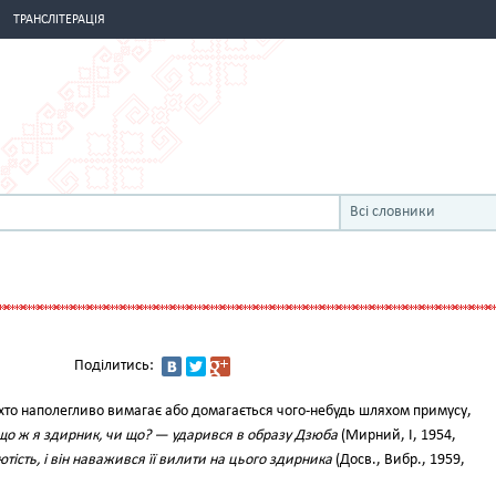
ТРАНСЛІТЕРАЦІЯ
Всі словники
Поділитись:
хто наполегливо вимагає або домагається чого-небудь шляхом примусу,
що ж я здирник, чи що? — ударився в образу Дзюба
(Мирний, І, 1954,
тість, і він наважився її вилити на цього здирника
(Досв., Вибр., 1959,