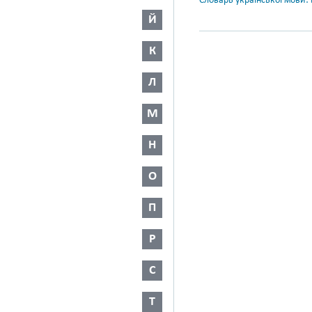
Словарь української мови: в
Й
К
Л
М
Н
О
П
Р
С
Т