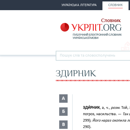
УКРАЇНСЬКА ЛІТЕРАТУРА
СЛОВНИК
ЗДИРНИК
А
ЗДИ́РНИК
, а,
ч., розм.
Той, 
Б
погроз, насильства. —
Так 
299);
Його нараз охопила лю
В
290).