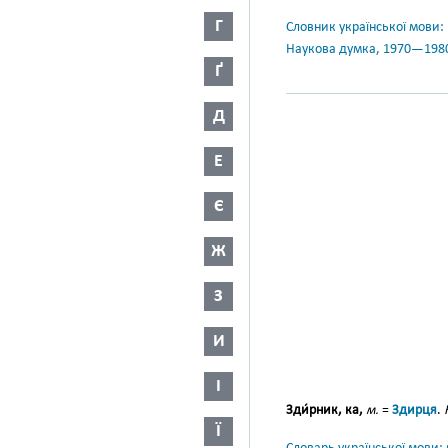
Г
Словник української мови: в 
Наукова думка, 1970—198
Ґ
Д
Е
Є
Ж
З
И
І
Зди́рник, ка,
м.
=
Здирця
.
Ї