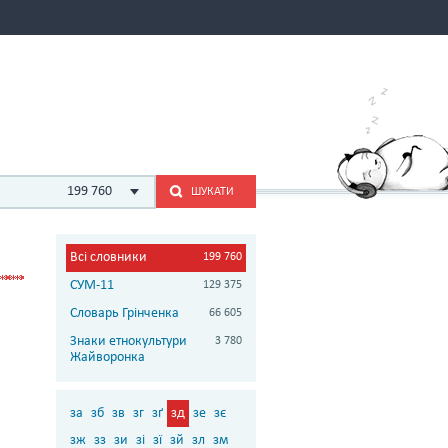
199 760
ШУКАТИ
Всі словники
199 760
СУМ-11
129 375
Словарь Грінченка
66 605
Знаки етнокультури
3 780
Жайворонка
за
зб
зв
зг
зґ
зд
зе
зє
зж
зз
зи
зі
зї
зй
зл
зм