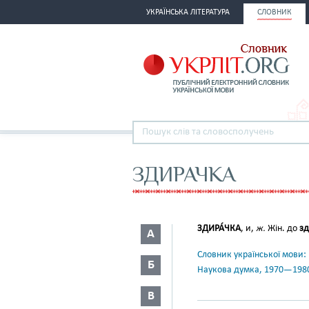
УКРАЇНСЬКА ЛІТЕРАТУРА
СЛОВНИК
ЗДИРАЧКА
ЗДИРА́ЧКА
, и,
ж.
Жін. до
зд
А
Словник української мови: в 
Б
Наукова думка, 1970—198
В