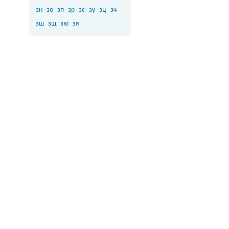
зн
зо
зп
зр
зс
зу
зц
зч
зш
зщ
зю
зя