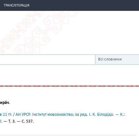
ТРАНСЛІТЕРАЦІЯ
Всі словники
ира́ч
.
11 тт. / АН УРСР. Інститут мовознавства; за ред. І. К. Білодіда. — К.:
0.
— Т. 3. — С. 537.