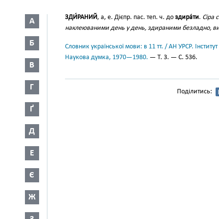
ЗДИ́РАНИЙ
, а, е. Дієпр. пас. теп. ч. до
здира́ти
.
Сіра 
А
наклеюваними день у день, здираними безладно, ви
Б
Словник української мови: в 11 тт. / АН УРСР. Інститут
Наукова думка, 1970—1980.
— Т. 3. — С. 536.
В
Г
Поділитись:
Ґ
Д
Е
Є
Ж