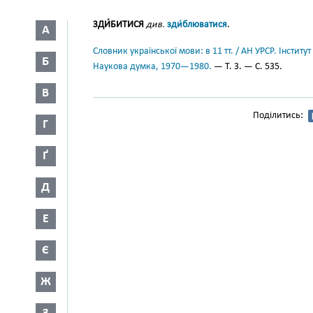
ЗДИ́БИТИСЯ
див.
зди́блюватися
.
А
Словник української мови: в 11 тт. / АН УРСР. Інститут
Б
Наукова думка, 1970—1980.
— Т. 3. — С. 535.
В
Поділитись:
Г
Ґ
Д
Е
Є
Ж