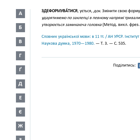
ЗДЕФОРМУВА́ТИСЯ
, ується,
док.
Змінити свою форму,
А
ударятимемо по заклепці в певному напрямі тривалий 
утворюється замикаюча головка
(Метод. викл. фрез. 
Б
Словник української мови: в 11 тт. / АН УРСР. Інститут
В
Наукова думка, 1970—1980.
— Т. 3. — С. 535.
Г
Поділитись:
Ґ
Д
Е
Є
Ж