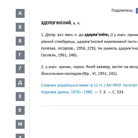
Поділитись:
А
ЗДЕРЕВ’ЯНІ́ЛИЙ
, а, е.
Б
1. Дієпр. акт. мин. ч. до
здерев’яні́ти;
//
у знач. прик
В
рівний стовбурець, здерев’янілий верхівковий пагін 
полезах. лісорозв., 1956, 229);
Чи зуміють здерев’яніл
Г
Сеспель, 1961, 246).
2.
у знач. прикм., перен.
Який завмер, застиг на місц
Ґ
безсильним поглядом
(Фр., VI, 1951, 242).
Д
Словник української мови: в 11 тт. / АН УРСР. Інститут
Наукова думка, 1970—1980.
— Т. 3. — С. 533.
Е
Є
Ж