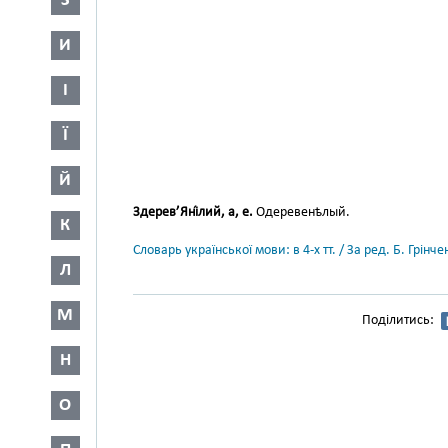
З
И
І
Ї
Й
Здерев’Яні́лий, а, е.
Одеревенѣлый.
К
Словарь української мови: в 4-х тт. / За ред. Б. Грін
Л
М
Поділитись:
Н
О