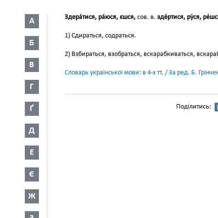
Здера́тися, ра́юся, єшся,
сов. в.
зде́ртися, ру́ся, ре́шс
А
1) Сдираться, содраться.
Б
2) Взбираться, взобраться, вскарабкиваться, вскара
В
Словарь української мови: в 4-х тт. / За ред. Б. Грін
Г
Поділитись:
Ґ
Д
Е
Є
Ж