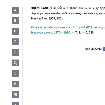
ЗДЕМОРАЛІЗО́ВАНИЙ
, а, е. Дієпр. пас. мин. ч. до
зде
А
Здеморалізоване його військо тепер спинилося, не м
Наливайко, 1957, 102).
Б
Словник української мови: в 11 тт. / АН УРСР. Інститут
В
Наукова думка, 1970—1980.
— Т. 3. — С. 533.
Г
Поділитись:
Ґ
Д
Е
Є
Ж