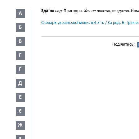
Зда́тно
нар.
Пригодно.
Хоч не ошатно, та здатно.
Ном.
А
Словарь української мови: в 4-х тт. / За ред. Б. Грін
Б
В
Поділитись:
Г
Ґ
Д
Е
Є
Ж