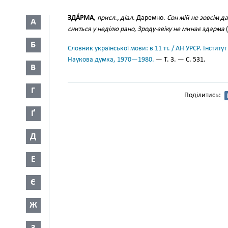
ЗДА́РМА
,
присл., діал.
Даремно.
Сон мій не зовсім д
А
сниться у неділю рано, Зроду-звіку не минає здарма
(
Б
Словник української мови: в 11 тт. / АН УРСР. Інститут
Наукова думка, 1970—1980.
— Т. 3. — С. 531.
В
Г
Поділитись:
Ґ
Д
Е
Є
Ж