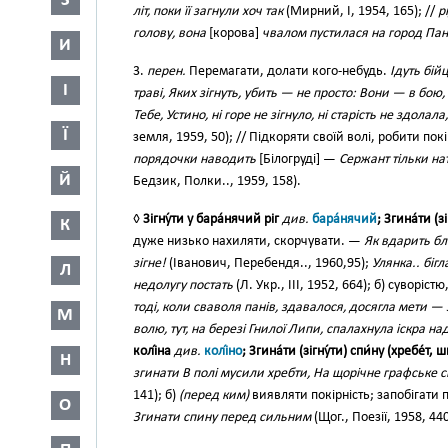
З
літ, поки її загнули хоч так
(Мирний, І, 1954, 165); //
р
голову, вона
[корова]
чвалом пустилася на город Па
И
3.
перен.
Перемагати, долати кого-небудь.
Ідуть бій
І
траві, Яких зігнуть, убить — не просто: Вони — в бою
Тебе, Устино, ні горе не зігнуло, ні старість не здола
Ї
земля, 1959, 50); // Підкоряти своїй волі, робити 
порядочки наводить
[Білогруді] —
Сержант тільки нат
Й
Бедзик, Полки.., 1959, 158).
◊
Зігну́ти у бара́нячий ріг
див.
бара́нячий
; Згина́ти (з
К
дуже низько нахиляти, скорчувати. —
Як вдарить бли
зігне!
(Іванович, Перебендя.., 1960,95);
Улянка.. біг
Л
недолугу постать
(Л. Укр., III, 1952, 664); б) сувор
тоді, коли сваволя панів, здавалося, досягла мети — з
М
волю, тут, на березі Гнилої Липи, спалахнула іскра над
колі́на
див.
колі́но
; Згина́ти (зігну́ти) спи́ну (хребе́т, 
Н
згинати В полі мусили хребти, На щорічне графське с
141); б)
(перед ким)
виявляти покірність; запобігати
О
Згинати спину перед сильним
(Щог., Поезії, 1958, 440