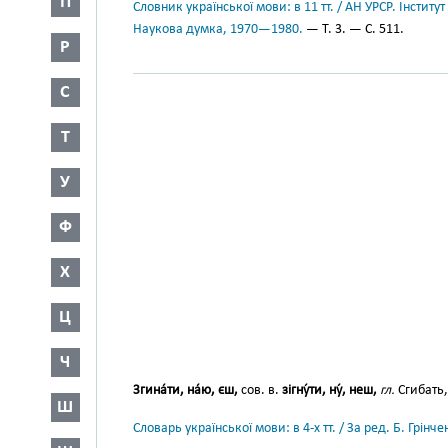
П
Словник української мови: в 11 тт. / АН УРСР. Інститут
Наукова думка, 1970—1980.
— Т. 3. — С. 511.
Р
С
Т
У
Ф
Х
Ц
Ч
Згина́ти, на́ю, єш,
сов. в.
зігну́ти, ну́, неш,
гл.
Сгибать,
Ш
Словарь української мови: в 4-х тт. / За ред. Б. Грін