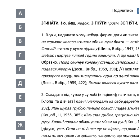
Поділитись:
А
ЗГИНА́ТИ
, а́ю, а́єш,
недок.,
ЗІГНУ́ТИ
і розм.
ЗОГНУ́ТИ
,
Б
1. Гнучи, надавати чому-небудь форми дуги чи зигза
В
на кермове колесо згинати або на луки брати — летіт
Савелій згинав у руках підкову
(Шиян, Вибр., 1947, 1
Г
шаблю і картуза к лихій годині закинули. А що нам?
Образно.
Поїзд оминув головну станцію Запоріжжя і,
Ґ
подався ліворуч
(Досв., Вибр., 1959, 398); // Нахиля
прозорого плоду, притиснувшись одна до одної важки
Д
(Досв., Вибр., 1959, 422);
Згинає колосся вусате вага
2. Складати під кутом у суглобі (кінцівки); нагинати, в
Е
[хлопці та дівчата]
плечі і накладали на себе дерев’
292);
Жан щупав грубою палкою поміст і ледве згинав к
Є
(Коцюб., II, 1955, 385);
Кінь став дибки, граціозно з
руку. Хлопці почали обмацувати м’язи на руці
(Коп., 
Ж
[дідусь]
уже. Сили не ті. А все ще не вірить, що роки
постать, хоч трохи і згорблена, говорила, що недаро