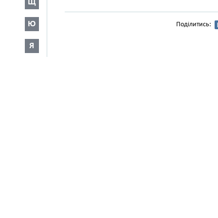
Щ
Ю
Поділитись:
Я