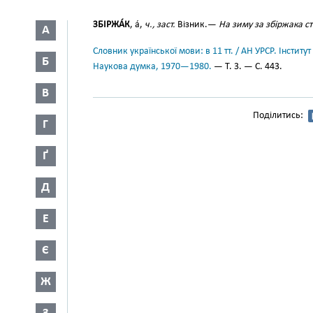
ЗБІРЖА́К
, а́,
ч., заст.
Візник.—
На зиму за збіржака с
А
Словник української мови: в 11 тт. / АН УРСР. Інститут
Б
Наукова думка, 1970—1980.
— Т. 3. — С. 443.
В
Поділитись:
Г
Ґ
Д
Е
Є
Ж