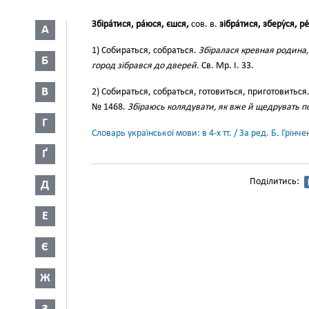
Збіра́тися, ра́юся, єшся,
сов. в.
зібра́тися, зберу́ся, ре
А
1) Собираться, собраться.
Збіралася кревная родина,
Б
город зібрався до дверей.
Св. Мр. І. 33.
В
2) Собираться, собраться, готовиться, приготовиться
№ 1468.
Збіраюсь колядувати, як вже й щедрувать п
Г
Словарь української мови: в 4-х тт. / За ред. Б. Грін
Ґ
Поділитись:
Д
Е
Є
Ж