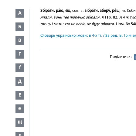
Збіра́ти, ра́ю, єш,
сов. в.
зібра́ти, зберу́, ре́ш,
гл.
Собир
А
літали, вони теє піррячко збірали.
Лавр. 82.
А я ж тую
отець і мати: хто не посіє, не буде збірати.
Ном. № 54
Б
Словарь української мови: в 4-х тт. / За ред. Б. Грін
В
Г
Поділитись:
Ґ
Д
Е
Є
Ж