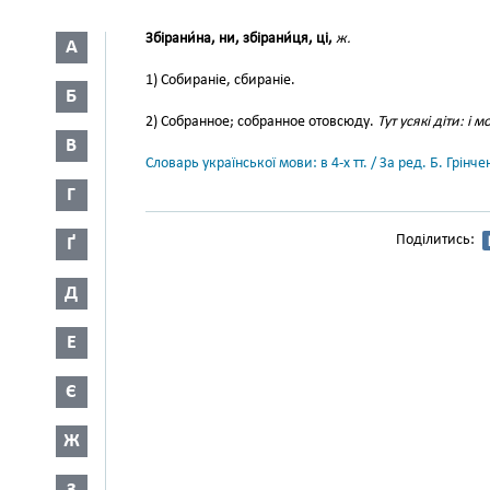
Збірани́на, ни, збірани́ця, ці,
ж.
А
1) Собираніе, сбираніе.
Б
2) Собранное; собранное отовсюду.
Тут усякі діти: і 
В
Словарь української мови: в 4-х тт. / За ред. Б. Грін
Г
Поділитись:
Ґ
Д
Е
Є
Ж