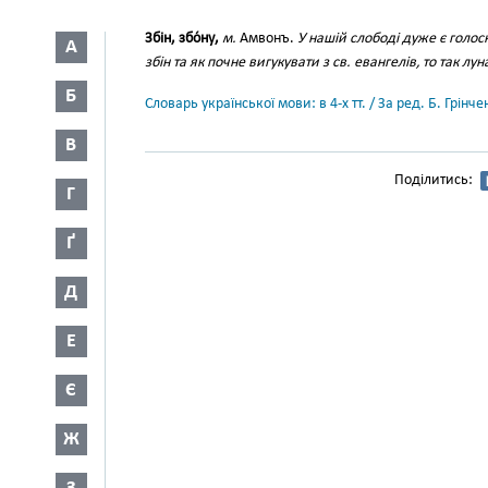
Збін, збо́ну,
м.
Амвонъ.
У нашій слободі дуже є голос
А
збін та як почне вигукувати з св. евангелів, то так лун
Б
Словарь української мови: в 4-х тт. / За ред. Б. Грін
В
Поділитись:
Г
Ґ
Д
Е
Є
Ж