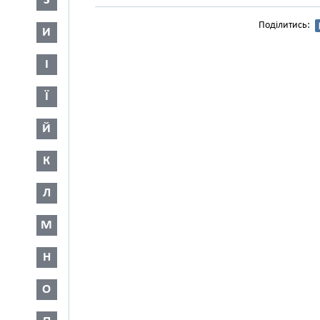
З
Поділитись:
И
І
Ї
Й
К
Л
М
Н
О