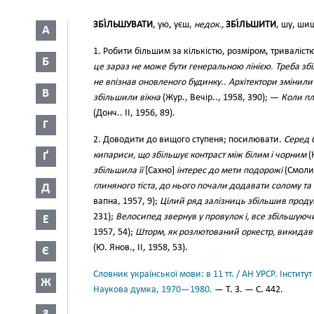
ЗБІ́ЛЬШУВАТИ
, ую, уєш,
недок.,
ЗБІ́ЛЬШИТИ
, шу, ши
А
1. Робити більшим за кількістю, розміром, тривалістю 
Б
це зараз не може бути генеральною лінією. Треба зб
не впізнав оновленого будинку.. Архітектори змінили
В
збільшили вікна
(Жур., Вечір.., 1958, 390); —
Коли пл
(Донч.. IІ, 1956, 89).
Г
2. Доводити до вищого ступеня; посилювати.
Серед 
Ґ
кипариси, що збільшує контраст між білим і чорним
(
збільшила її
[Сахно]
інтерес до мети подорожі
(Смолич
глиняного тіста, до нього почали додавати солому та 
Д
вапна, 1957, 9);
Цілий ряд залізниць збільшив продук
231);
Велосипед звернув у провулок і, все збільшуюч
Е
1957, 54);
Шторм, як розлютований оркестр, викидав 
(Ю. Янов., II, 1958, 53).
Є
Словник української мови: в 11 тт. / АН УРСР. Інститут
Ж
Наукова думка, 1970—1980.
— Т. 3. — С. 442.