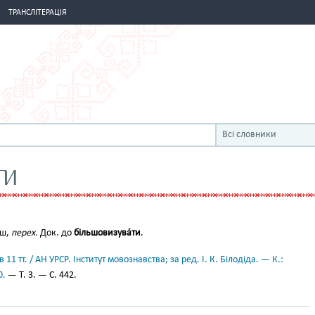
ТРАНСЛІТЕРАЦІЯ
Всі словники
ТИ
́єш,
перех.
Док. до
більшовизува́ти
.
11 тт. / АН УРСР. Інститут мовознавства; за ред. І. К. Білодіда. — К.:
0.
— Т. 3. — С. 442.