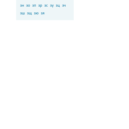
зн
зо
зп
зр
зс
зу
зц
зч
зш
зщ
зю
зя