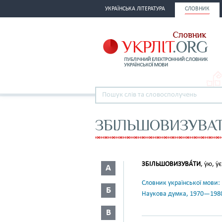
УКРАЇНСЬКА ЛІТЕРАТУРА
СЛОВНИК
ЗБІЛЬШОВИЗУВА
ЗБІЛЬШОВИЗУВА́ТИ
, у́ю, у
А
Словник української мови: в 
Б
Наукова думка, 1970—198
В