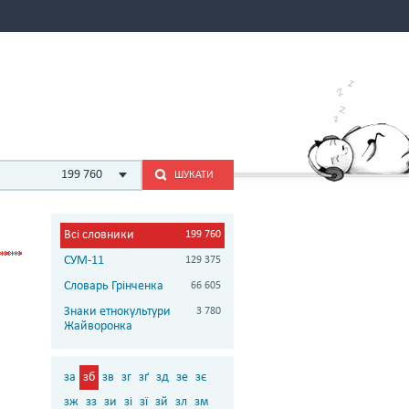
199 760
ШУКАТИ
Всі словники
199 760
СУМ-11
129 375
Словарь Грінченка
66 605
Знаки етнокультури
3 780
Жайворонка
за
зб
зв
зг
зґ
зд
зе
зє
зж
зз
зи
зі
зї
зй
зл
зм