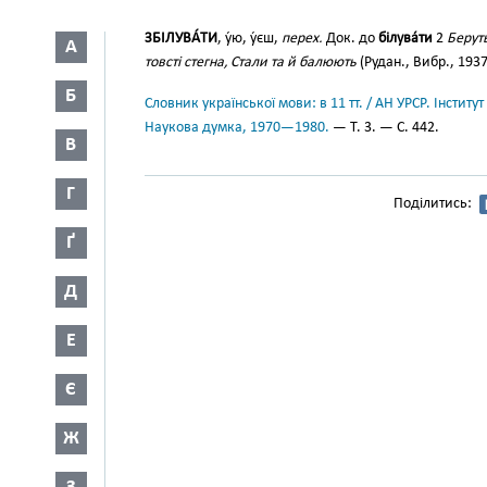
ЗБІЛУВА́ТИ
, у́ю, у́єш,
перех.
Док. до
білува́ти
2
Берут
А
товсті стегна, Стали та й балюють
(Рудан., Вибр., 1937
Б
Словник української мови: в 11 тт. / АН УРСР. Інститут
Наукова думка, 1970—1980.
— Т. 3. — С. 442.
В
Г
Поділитись:
Ґ
Д
Е
Є
Ж