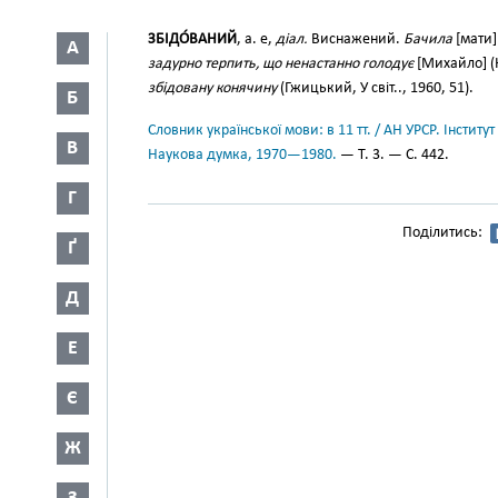
ЗБІДО́ВАНИЙ
, а. е,
діал.
Виснажений.
Бачила
[мати
А
задурно терпить, що ненастанно голодує
[Михайло] (Ко
збідовану конячину
(Гжицький, У світ.., 1960, 51).
Б
Словник української мови: в 11 тт. / АН УРСР. Інститут
В
Наукова думка, 1970—1980.
— Т. 3. — С. 442.
Г
Поділитись:
Ґ
Д
Е
Є
Ж