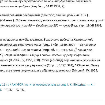
 дуб скельний, бук європейський та інші, вирубувались і замінялись
никам значні прибутки
(Рад. Укр., 14.IX 1958, 2).
еним певними речовинами (про грунт, пальне, розчини і т. ін.);
у 4 знач.).
Скільки поживних речовин виносить з грунту гектар кукурудзи?
 кілограмів азоту, на 60 — фосфору, на 150 — калію
(Рад. Укр., 19.XII 1961,
м, нещасним; прибіднюватися.
Вона знала добре, як Катерина уміє
оворила, що у неї нічого нема
(Григ., Вибр., 1959, 200); —
От яка вона
 — куди тобі! Тиха та смирна
(Мирний, III, 1954, 63); //
тільки док.
ої, нещасної людини.
Старці з синіми носами одразу збіднились,
вались
(Н.-Лев., IV, 1956, 290);
Стояв
[ксьондз]
збіднившись і щуривсь на
 неначе осокою попрорізуваними
(Стор., І, 1957, 381); * Образно.
Серед
то… все снігом покрилось, все збіднилось, зігнулося
(Мирний, IV, 1955,
11 тт. / АН УРСР. Інститут мовознавства; за ред. І. К. Білодіда. — К.:
0.
— Т. 3. — С. 441.