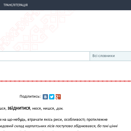
ТРАНСЛІТЕРАЦІЯ
Всі словники
Поділитись:
шся,
ЗБІ́ДНИТИСЯ
, нюся, нишся,
док.
м на що-небудь, втрачати якісь риси, особливості; протилежне
идовий склад карпатських лісів поступово збіднювався, бо такі цінні