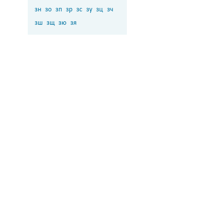
зн
зо
зп
зр
зс
зу
зц
зч
зш
зщ
зю
зя