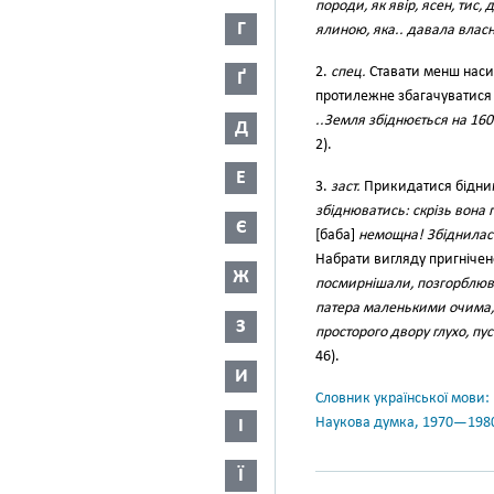
породи, як явір, ясен, тис,
Г
ялиною, яка.. давала влас
2.
спец.
Ставати менш насич
Ґ
протилежне збагачуватися (
..Земля збіднюється на 160
Д
2).
Е
3.
заст.
Прикидатися бідни
збіднюватись: скрізь вона г
Є
[баба]
немощна! Збіднилась
Набрати вигляду пригнічен
Ж
посмирнішали, позгорблю
патера маленькими очима,
З
просторого двору глухо, пус
46).
И
Словник української мови: в 
Наукова думка, 1970—198
І
Ї