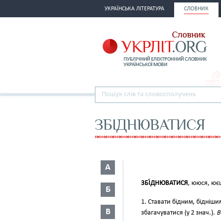
УКРАЇНСЬКА ЛІТЕРАТУРА
СЛОВНИК
ЗБІДНЮВАТИСЯ
А
ЗБІ́ДНЮВАТИСЯ
, ююся, ює
Б
1. Ставати бідним, бідніши
В
збагачуватися (у 2 знач.).
В