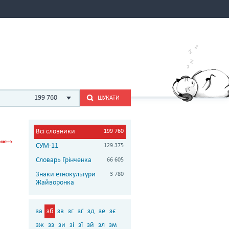
199 760
ШУКАТИ
Всі словники
199 760
СУМ-11
129 375
Словарь Грінченка
66 605
Знаки етнокультури
3 780
Жайворонка
за
зб
зв
зг
зґ
зд
зе
зє
зж
зз
зи
зі
зї
зй
зл
зм