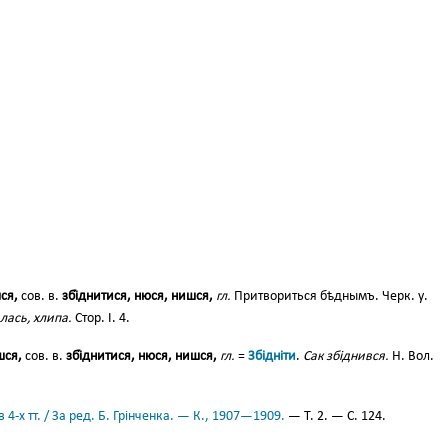
ся,
сов. в.
збі́днитися, нюся, нишся,
гл.
Притвориться бѣднымъ. Черк. у.
лась, хлипа.
Стор. І. 4.
шся,
сов. в.
збі́днитися, нюся, нишся,
гл.
=
Збідніти
.
Сак збіднився.
Н. Вол.
 4-х тт. / За ред. Б. Грінченка. — К., 1907—1909.
— Т. 2. — С. 124.