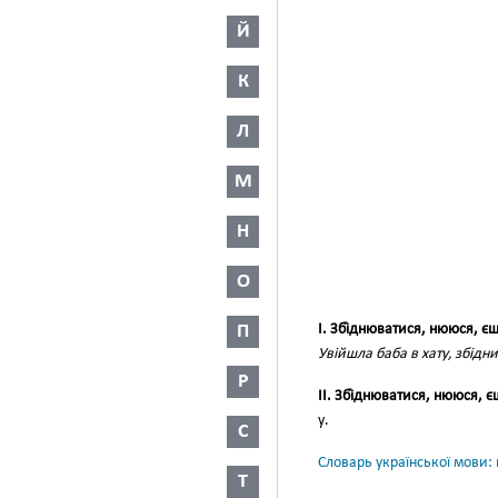
Й
К
Л
М
Н
О
П
I. Збі́днюватися, нююся, єш
Увійшла баба в хату, збідни
Р
II. Збі́днюватися, нююся, є
у.
С
Словарь української мови: в
Т