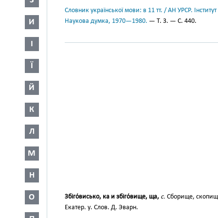
З
Словник української мови: в 11 тт. / АН УРСР. Інститут
И
Наукова думка, 1970—1980.
— Т. 3. — С. 440.
І
Ї
Й
К
Л
М
Н
О
Збіго́висько, ка и збіго́вище, ща,
с.
Сборище, скопище
Екатер. у. Слов. Д. Эварн.