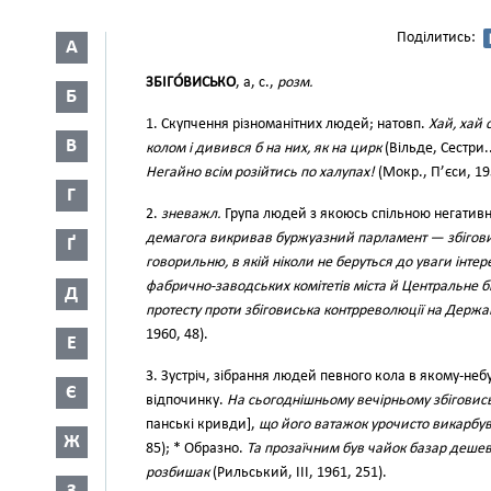
Поділитись:
А
ЗБІГО́ВИСЬКО
, а, с.,
розм.
Б
1. Скупчення різноманітних людей; натовп.
Хай, хай 
В
колом і дивився б на них, як на цирк
(Вільде, Сестри..
Негайно всім розійтись по халупах!
(Мокр., П’єси, 19
Г
2.
зневажл.
Група людей з якоюсь спільною негатив
демагога викривав буржуазний парламент — збіговис
Ґ
говорильню, в якій ніколи не беруться до уваги інте
фабрично-заводських комітетів міста й Центральне 
Д
протесту проти збіговиська контрреволюції на Держа
1960, 48).
Е
3. Зустріч, зібрання людей певного кола в якому-неб
Є
відпочинку.
На сьогоднішньому вечірньому збіговис
панські кривди],
що його ватажок урочисто викарбув
Ж
85); * Образно.
Та прозаїчним був чайок базар дешев
розбишак
(Рильський, III, 1961, 251).