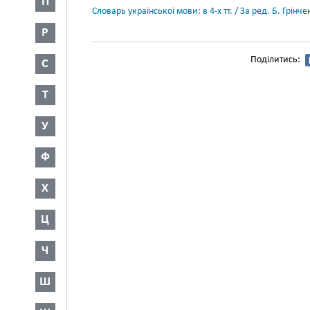
П
Словарь української мови: в 4-х тт. / За ред. Б. Грін
Р
Поділитись:
С
Т
У
Ф
Х
Ц
Ч
Ш